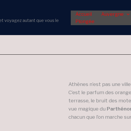
Accueil
Auvergne
er et voyagez autant que vous le
Plongée
Athènes n’est pas une vill
C’est le parfum des oranger
terrasse, le bruit des mot
vue magique du
Parthénon
chacun que l’on marche sur 