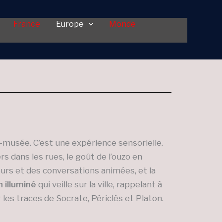
France
Europe
Monde
e-musée. C’est une expérience sensorielle.
s dans les rues, le goût de l’ouzo en
eurs et des conversations animées, et la
 illuminé
qui veille sur la ville, rappelant à
les traces de Socrate, Périclès et Platon.