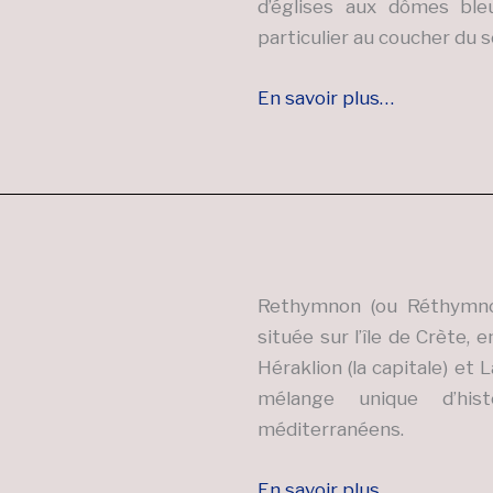
d’églises aux dômes ble
particulier au coucher du so
En savoir plus…
Rethymnon (ou Réthymnon
située sur l’île de Crète,
Héraklion (la capitale) et
mélange unique d’his
méditerranéens.
En savoir plus …