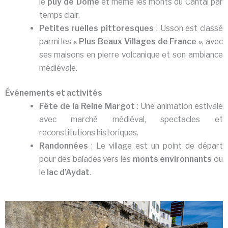
le
puy de Dôme
et même les monts du Cantal par
temps clair.
Petites ruelles pittoresques
: Usson est classé
parmi les
« Plus Beaux Villages de France »
, avec
ses maisons en pierre volcanique et son ambiance
médiévale.
Événements et activités
Fête de la Reine Margot
: Une animation estivale
avec marché médiéval, spectacles et
reconstitutions historiques.
Randonnées
: Le village est un point de départ
pour des balades vers les
monts environnants
ou
le
lac d’Aydat
.