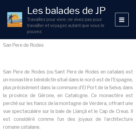
Aller
Les balades de JP
au
contenu
Travaillez pour vivre, ne vivez pas pour
travailler et voyagez autant que vous le
pouvez.
San Pere de Rodes
San Pere de Rodes (ou Sant Pere de Rodes en catalan) est
un monastère bénédictin situé dans le nord-est de l’Espagne,
plus précisément dans la commune d’El Port de la Selva, dans
la province de Gérone, en Catalogne. Ce monastère est
perché sur les flancs de la montagne de Verdera, offrant une
vue spectaculaire sur la baie de Llançà et le Cap de Creus. Il
est considéré comme l’un des joyaux de l’architecture
romane catalane.