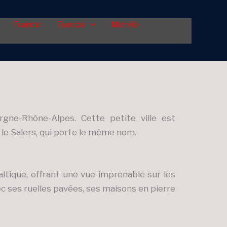
France
Europe
Monde
ne-Rhône-Alpes. Cette petite ville est
le Salers, qui porte le même nom.
altique, offrant une vue imprenable sur les
c ses ruelles pavées, ses maisons en pierre