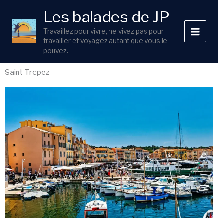
Aller
Les balades de JP
au
contenu
Travaillez pour vivre, ne vivez pas pour
travailler et voyagez autant que vous le
pouvez.
Saint Tropez