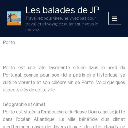
Aller
Les balades de JP
au
contenu
Travaillez pour vivre, ne vivez pas pour
travailler et voyagez autant que vous le
pouvez.
Porto
Porto est une ville fascinante située dans le nord du
Portugal, connue pour son riche patrimoine historique, sa
culture vibrante et son célèbre vin de Porto. Voici quelques
aspects clés de cette ville :
Géographie et climat
Porto est située à l’embouchure du fleuve Douro, qui se jette
dans l’océan Atlantique. La ville bénéficie d’un climat
méditerranéen avec des hivers doux et des étés chauds, ce