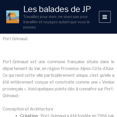
Aller
Les balades de JP
au
contenu
Travaillez pour vivre, ne vivez pas pour
travailler et voyagez autant que vous le
pouvez.
Port Grimaud
Port-Grimaud est une commune française située dans le
département du Var, en région Provence-Alpes-Côte d’Azur.
Ce qui rend cette ville particulièrement unique, c’est qu’elle a
été entièrement conçue et construite comme une « Venise
provençale ». Voici quelques points clés à connaître sur Port-
Grimaud :
Conception et Architecture
Création
: Port-Grimaud a été fondée en 1966 par