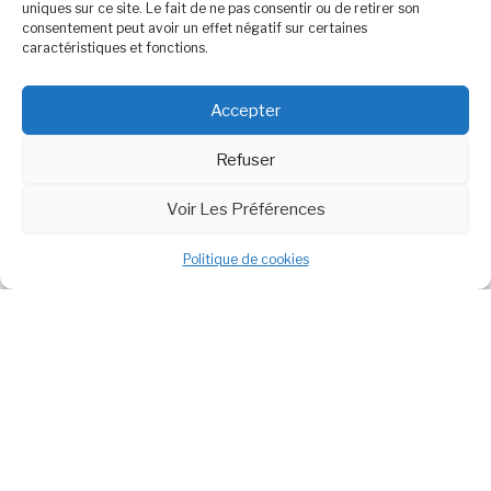
uniques sur ce site. Le fait de ne pas consentir ou de retirer son
consentement peut avoir un effet négatif sur certaines
caractéristiques et fonctions.
Cliquez pour accepter les cookies
Accepter
marketing et activer ce contenu
Refuser
Voir Les Préférences
Politique de cookies
Politique de cookies (UE)
Contact