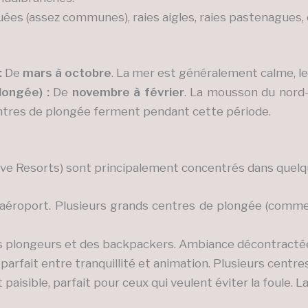
ées (assez communes), raies aigles, raies pastenagues, 
:
De
mars à octobre
. La mer est généralement calme, le c
longée) :
De
novembre à février
. La mousson du nord-
entres de plongée ferment pendant cette période.
ve Resorts) sont principalement concentrés dans quelque
c l’aéroport. Plusieurs grands centres de plongée (comm
s plongeurs et des backpackers. Ambiance décontractée
rfait entre tranquillité et animation. Plusieurs centres
t paisible, parfait pour ceux qui veulent éviter la foule. 