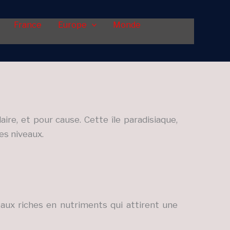
France
Europe
Monde
re, et pour cause. Cette île paradisiaque,
es niveaux.
aux riches en nutriments qui attirent une