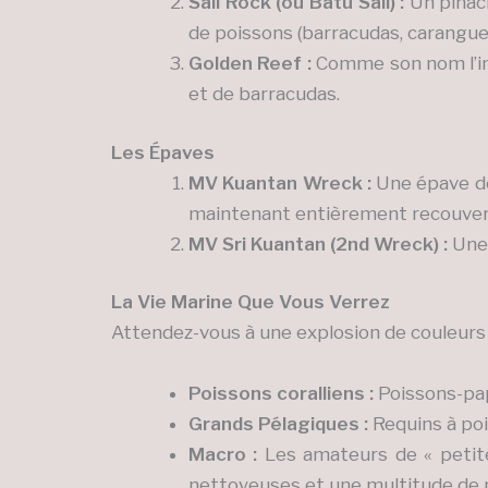
Sail Rock (ou Batu Sail) :
Un pinacl
de poissons (barracudas, carangues
Golden Reef :
Comme son nom l’indi
et de barracudas.
Les Épaves
MV Kuantan Wreck :
Une épave de
maintenant entièrement recouvert
MV Sri Kuantan (2nd Wreck) :
Une 
La Vie Marine Que Vous Verrez
Attendez-vous à une explosion de couleurs e
Poissons coralliens :
Poissons-pap
Grands Pélagiques :
Requins à poi
Macro :
Les amateurs de « petit
nettoyeuses et une multitude de 