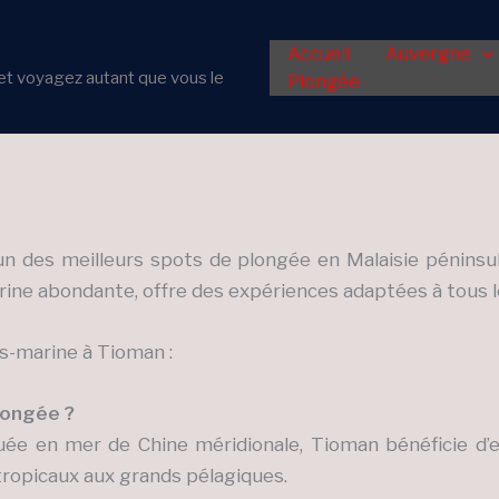
Accueil
Auvergne
er et voyagez autant que vous le
Plongée
des meilleurs spots de plongée en Malaisie péninsulai
arine abondante, offre des expériences adaptées à tous l
s-marine à Tioman :
longée ?
ée en mer de Chine méridionale, Tioman bénéficie d’e
tropicaux aux grands pélagiques.