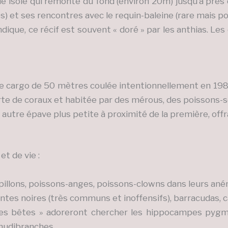
e isolé qui remonte du fond (environ 20m) jusqu’à près d
) et ses rencontres avec le requin-baleine (rare mais po
que, ce récif est souvent « doré » par les anthias. Les
 cargo de 50 mètres coulée intentionnellement en 1980
e de coraux et habitée par des mérous, des poissons-so
autre épave plus petite à proximité de la première, of
t de vie :
illons, poissons-anges, poissons-clowns dans leurs ané
ntes noires (très communs et inoffensifs), barracudas, 
es bêtes » adoreront chercher les hippocampes pygmé
nudibranches.