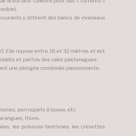
e la surface. Célèbre pour ses « torrents »
ssible).
 courants y attirent des bancs de vivaneaux
. Elle repose entre 18 et 32 mètres et est
ldats et parfois des raies pastenagues.
frant une plongée combinée passionnante.
mones, perroquets à bosse, etc.
carangues, thons.
es, les poissons-fantômes, les crevettes