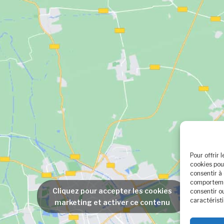
Pour offrir 
cookies pou
consentir à
comportemen
Cliquez pour accepter les cookies
consentir o
caractéristi
marketing et activer ce contenu