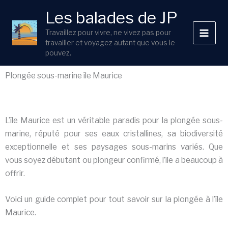
Aller
Les balades de JP
au
contenu
Travaillez pour vivre, ne vivez pas pour
travailler et voyagez autant que vous le
pouvez.
Plongée sous-marine île Maurice
L’île Maurice est un véritable paradis pour la plongée sous-
marine, réputé pour ses eaux cristallines, sa biodiversité
exceptionnelle et ses paysages sous-marins variés. Que
vous soyez débutant ou plongeur confirmé, l’île a beaucoup à
offrir.
Voici un guide complet pour tout savoir sur la plongée à l’île
Maurice.