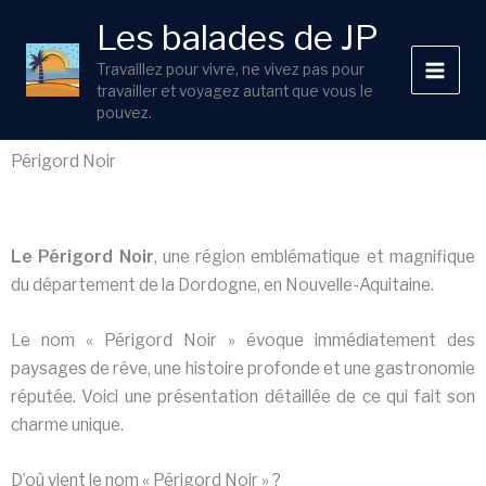
Aller
Les balades de JP
au
contenu
Travaillez pour vivre, ne vivez pas pour
travailler et voyagez autant que vous le
pouvez.
Périgord Noir
Le Périgord Noir
, une région emblématique et magnifique
du département de la Dordogne, en Nouvelle-Aquitaine.
Le nom « Périgord Noir » évoque immédiatement des
paysages de rêve, une histoire profonde et une gastronomie
réputée. Voici une présentation détaillée de ce qui fait son
charme unique.
D’où vient le nom « Périgord Noir » ?