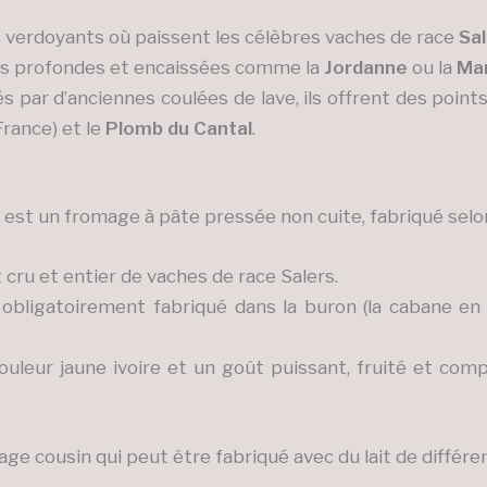
 verdoyants où paissent les célèbres vaches de race
Sa
ées profondes et encaissées comme la
Jordanne
ou la
Ma
s par d’anciennes coulées de lave, ils offrent des poi
France) et le
Plomb du Cantal
.
est un fromage à pâte pressée non cuite, fabriqué selon
 cru et entier de vaches de race Salers.
t obligatoirement fabriqué dans la buron (la cabane en p
ouleur jaune ivoire et un goût puissant, fruité et compl
age cousin qui peut être fabriqué avec du lait de différe