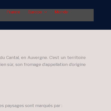
France
Europe
Monde
 Cantal, en Auvergne. C’est un territoire
en sûr, son fromage d’appellation d’origine
. Les paysages sont marqués par :