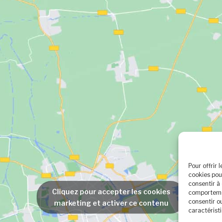
Pour offrir 
cookies pou
consentir à
Cliquez pour accepter les cookies
comportemen
consentir o
marketing et activer ce contenu
caractéristi