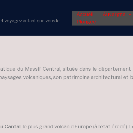
Accueil
Auvergne
er et voyagez autant que vous le
Plongée
tique du Massif Central, située dans le département du
aysages volcaniques, son patrimoine architectural et bi
u Cantal
, le plus grand volcan d’Europe (à l’état érodé)