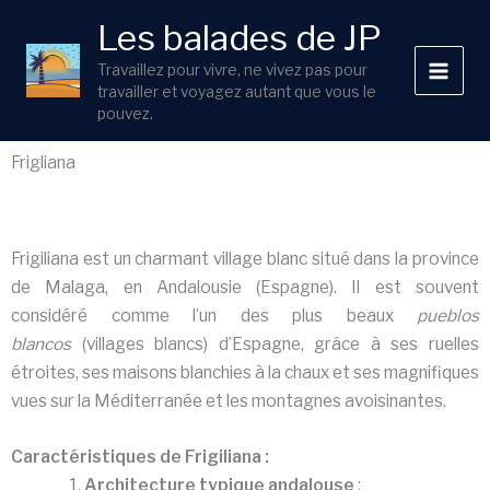
Aller
Les balades de JP
au
contenu
Travaillez pour vivre, ne vivez pas pour
travailler et voyagez autant que vous le
pouvez.
Frigliana
Frigiliana est un charmant village blanc situé dans la province
de Malaga, en Andalousie (Espagne). Il est souvent
considéré comme l’un des plus beaux
pueblos
blancos
(villages blancs) d’Espagne, grâce à ses ruelles
étroites, ses maisons blanchies à la chaux et ses magnifiques
vues sur la Méditerranée et les montagnes avoisinantes.
Caractéristiques de Frigiliana :
Architecture typique andalouse
: