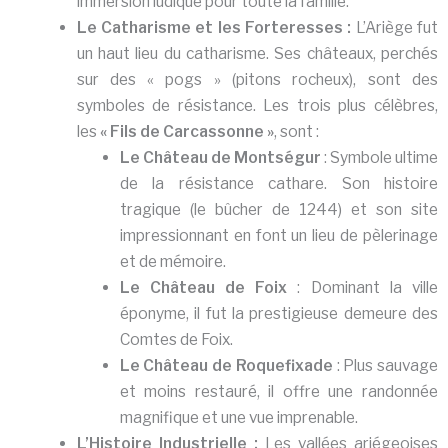
immersion ludique pour toute la famille.
Le Catharisme et les Forteresses :
L’Ariège fut
un haut lieu du catharisme. Ses châteaux, perchés
sur des « pogs » (pitons rocheux), sont des
symboles de résistance. Les trois plus célèbres,
les
« Fils de Carcassonne »
, sont :
Le Château de Montségur
: Symbole ultime
de la résistance cathare. Son histoire
tragique (le bûcher de 1244) et son site
impressionnant en font un lieu de pèlerinage
et de mémoire.
Le Château de Foix
: Dominant la ville
éponyme, il fut la prestigieuse demeure des
Comtes de Foix.
Le Château de Roquefixade
: Plus sauvage
et moins restauré, il offre une randonnée
magnifique et une vue imprenable.
L’Histoire Industrielle :
Les vallées ariégeoises