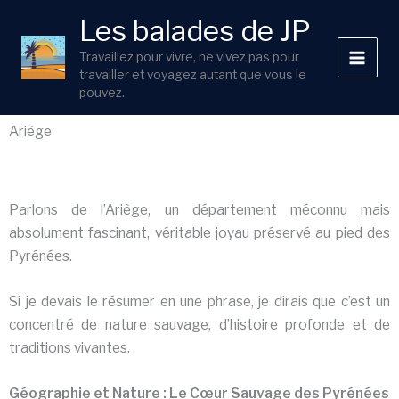
Aller
Les balades de JP
au
contenu
Travaillez pour vivre, ne vivez pas pour
travailler et voyagez autant que vous le
pouvez.
Ariège
Parlons de l’Ariège, un département méconnu mais
absolument fascinant, véritable joyau préservé au pied des
Pyrénées.
Si je devais le résumer en une phrase, je dirais que c’est un
concentré de nature sauvage, d’histoire profonde et de
traditions vivantes.
Géographie et Nature : Le Cœur Sauvage des Pyrénées