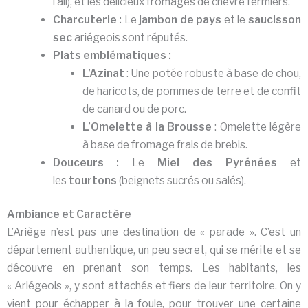
l’ail), et les délicieux fromages de chèvre fermiers.
Charcuterie :
Le
jambon de pays
et le
saucisson
sec
ariégeois sont réputés.
Plats emblématiques :
L’Azinat
: Une potée robuste à base de chou,
de haricots, de pommes de terre et de confit
de canard ou de porc.
L’Omelette à la Brousse
: Omelette légère
à base de fromage frais de brebis.
Douceurs :
Le
Miel des Pyrénées
et
les
tourtons
(beignets sucrés ou salés).
Ambiance et Caractère
L’Ariège n’est pas une destination de « parade ». C’est un
département authentique, un peu secret, qui se mérite et se
découvre en prenant son temps. Les habitants, les
« Ariégeois », y sont attachés et fiers de leur territoire. On y
vient pour échapper à la foule, pour trouver une certaine