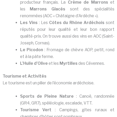
producteur français. La
Crème de Marrons
et
les
Marrons Glacés
sont des spécialités
renommées (AOC « Châtaigne d’Ardèche »).
Les Vins
: Les
Côtes du Rhône Ardéchois
sont
réputés pour leur qualité et leur bon rapport
qualité-prix. On trouve aussi des vins en AOC (Saint-
Joseph, Cornas).
Le Picodon
: Fromage de chèvre AOP, petit, rond
et à la pâte ferme.
L’Huile d’Olive
et les
Myrtilles
des Cévennes.
Tourisme et Activités
Le tourisme est un pilier de l’économie ardéchoise.
Sports de Pleine Nature
: Canoë, randonnée
(GR4, GR7), spéléologie, escalade, VTT.
Tourisme Vert
: Campings, gîtes ruraux et
chambres d’hôtes sont nombreux.