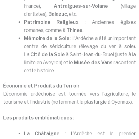
France),
Antraigues-sur-Volane
(village
d’artistes),
Balazuc
, etc.
Patrimoine Religieux
: Anciennes églises
romanes, comme à
Thines
.
Mémoire de la Soie
: L’Ardèche a été un important
centre de sériciculture (élevage du ver à soie).
La
Cité de la Soie
à Saint-Jean-du-Bruel (juste à la
limite en Aveyron) et le
Musée des Vans
racontent
cette histoire.
Économie et Produits du Terroir
L’économie ardéchoise est tournée vers l’agriculture, le
tourisme et l’industrie (notamment la plasturgie à Oyonnax).
Les produits emblématiques :
La Châtaigne
: L’Ardèche est le premier