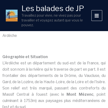
Aller
Les balades de JP
au
contenu
Travaillez pour vivre, ne vivez pas pour
travailler et voyagez autant que vous le
pouvez.
Ardèche
Géographie et Situation
L’Ardèche est un département du sud-est de la France, qui
doit son nom à la rivière qui le traverse de part en part. Il est
frontalier des départements de la Drôme, du Vaucluse, du
Gard, de la Lozère, de la Haute-Loire, de la Loire et de l’Isère.
Son relief est très marqué, passant des contreforts du
Massif Central à l’ouest (avec le
Mont Mézenc
, point
culminant à 1753m) aux paysages plus méditerranéens de
l’est et du sud.